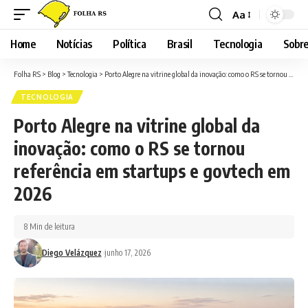
Aa
Font
Resizer
Home
Notícias
Política
Brasil
Tecnologia
Sobre
Folha RS
>
Blog
>
Tecnologia
>
Porto Alegre na vitrine global da inovação: como o RS se tornou referência em startups e govtech em 2026
TECNOLOGIA
Porto Alegre na vitrine global da
inovação: como o RS se tornou
referência em startups e govtech em
2026
8 Min de leitura
Diego Velázquez
junho 17, 2026