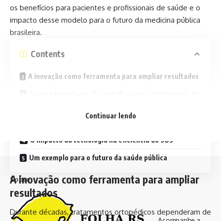
os benefícios para pacientes e profissionais de saúde e o
impacto desse modelo para o futuro da medicina pública
brasileira.
Contents
A inovação como ferramenta para ampliar resultados
Como a tecnologia 3D contribui para o tratamento da
escoliose
Continuar lendo
Benefícios para pacientes e famílias
O impacto da tecnologia na eficiência do SUS
Um exemplo para o futuro da saúde pública
A inovação como ferramenta para ampliar
Sobre
resultados
Durante décadas, tratamentos ortopédicos dependeram de
Acompanhe a