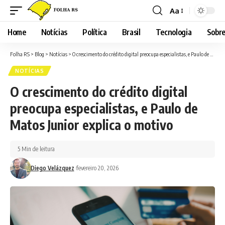
Aa
Font
Resizer
Home
Notícias
Política
Brasil
Tecnologia
Sobre
Folha RS
>
Blog
>
Notícias
>
O crescimento do crédito digital preocupa especialistas, e Paulo de Matos Junior explica o motivo
NOTÍCIAS
O crescimento do crédito digital
preocupa especialistas, e Paulo de
Matos Junior explica o motivo
5 Min de leitura
Diego Velázquez
fevereiro 20, 2026