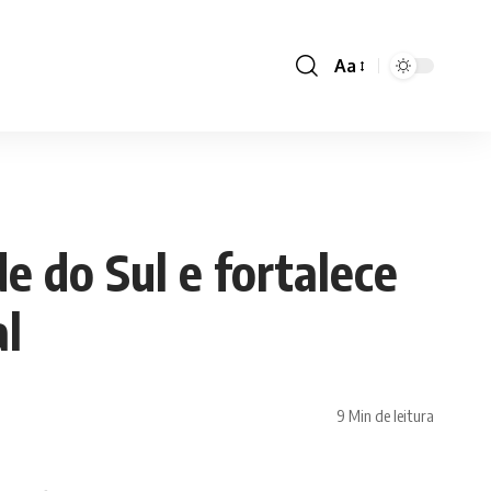
Aa
Font
Resizer
de do Sul e fortalece
al
9 Min de leitura