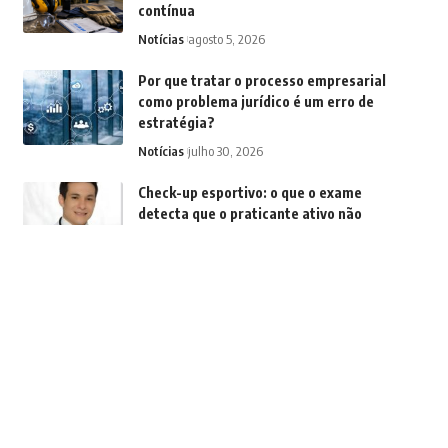
contínua
Notícias
agosto 5, 2026
Por que tratar o processo empresarial
como problema jurídico é um erro de
estratégia?
Notícias
julho 30, 2026
Check-up esportivo: o que o exame
detecta que o praticante ativo não
sente?
Notícias
julho 27, 2026
Como organizações estão fortalecendo
a coesão corporativa para enfrentar
mudanças, na visão de Márcio Alaor de
Araújo
Notícias
julho 24, 2026