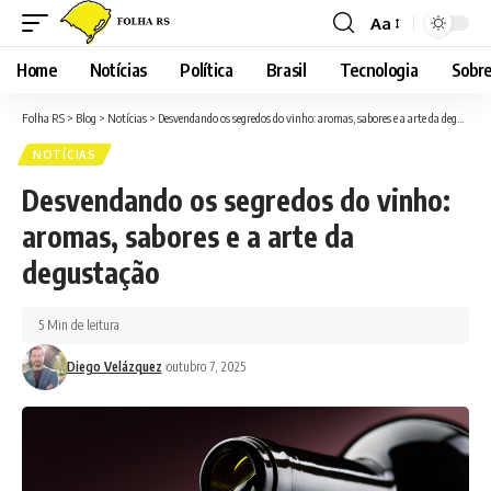
Aa
Font
Resizer
Home
Notícias
Política
Brasil
Tecnologia
Sobre
Folha RS
>
Blog
>
Notícias
>
Desvendando os segredos do vinho: aromas, sabores e a arte da degustação
NOTÍCIAS
Desvendando os segredos do vinho:
aromas, sabores e a arte da
degustação
5 Min de leitura
Diego Velázquez
outubro 7, 2025