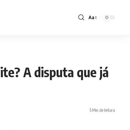
Aa
Font
Resizer
te? A disputa que já
5 Min de leitura