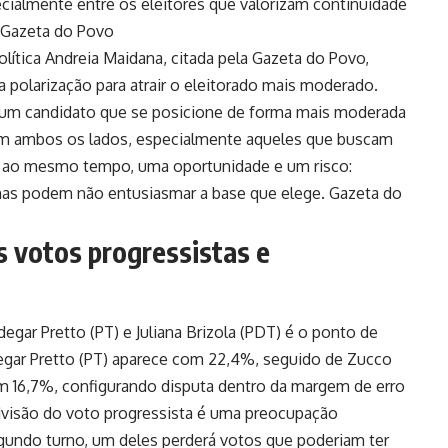
pecialmente entre os eleitores que valorizam continuidade
Gazeta do Povo
política Andreia Maidana, citada pela Gazeta do Povo,
da polarização para atrair o eleitorado mais moderado.
 um candidato que se posicione de forma mais moderada
com ambos os lados, especialmente aqueles que buscam
 é, ao mesmo tempo, uma oportunidade e um risco:
mas podem não entusiasmar a base que elege.
Gazeta do
 votos progressistas e
egar Pretto (PT) e Juliana Brizola (PDT) é o ponto de
egar Pretto (PT) aparece com 22,4%, seguido de Zucco
om 16,7%, configurando disputa dentro da margem de erro
divisão do voto progressista é uma preocupação
gundo turno, um deles perderá votos que poderiam ter