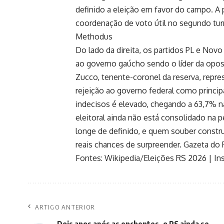
definido a eleição em favor do campo. 
coordenação de voto útil no segundo tur
Methodus
Do lado da direita, os partidos PL e Nov
ao governo gaúcho sendo o líder da opo
Zucco, tenente-coronel da reserva, repre
rejeição ao governo federal como princi
indecisos é elevado, chegando a 63,7% n
eleitoral ainda não está consolidado na p
longe de definido, e quem souber constr
reais chances de surpreender.
Gazeta do
Fontes:
Wikipedia/Eleições RS 2026
|
In
ARTIGO ANTERIOR
Dois anos após as enchentes, o RS ainda se