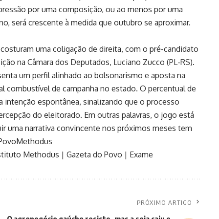
A pressão por uma composição, ou ao menos por uma
no, será crescente à medida que outubro se aproximar.
o costuram uma coligação de direita, com o pré-candidato
sição na Câmara dos Deputados, Luciano Zucco (PL-RS).
senta um perfil alinhado ao bolsonarismo e aposta na
pal combustível de campanha no estado. O percentual de
a intenção espontânea, sinalizando que o processo
ercepção do eleitorado. Em outras palavras, o jogo está
uir uma narrativa convincente nos próximos meses tem
 Povo
Methodus
stituto Methodus
|
Gazeta do Povo
|
Exame
PRÓXIMO ARTIGO
O agronegócio gaúcho resiste, mas a soja caiu e