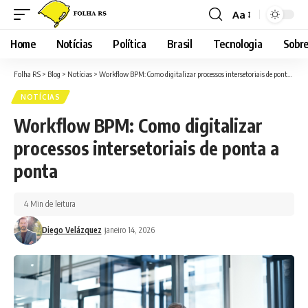
Aa
Font
Resizer
Home
Notícias
Política
Brasil
Tecnologia
Sobre
Folha RS
>
Blog
>
Notícias
>
Workflow BPM: Como digitalizar processos intersetoriais de ponta a ponta
NOTÍCIAS
Workflow BPM: Como digitalizar
processos intersetoriais de ponta a
ponta
4 Min de leitura
Diego Velázquez
janeiro 14, 2026