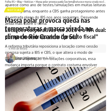
Folha RS
>
Blog
>
Notícias
>
Massa polar provoca queda nas temperaturas e marca virada no clima do Rio Grande do Sul
aparece como ano de testes/simulações em muitas leituras
NOTÍCIAS
do cronograma, enquanto a CBS ganha protagonismo antes
da entrada plena do IBS nos anos seguintes. Desvende
Massa polar provoca queda nas
ainda mais sobre o tema:
temperaturas e marca virada no
Locações corporativas em 2026 e o IVA dual:
clima do Rio Grande do Sul
por que o contrato virou “produto fiscal”
A reforma tributária reposiciona a locação como cessão
4 Min de leitura
onerosa sujeita a IBS e CBS, o que altera o modo de
Diego Velázquez
janeiro 5, 2026
estruturar a operação. Em locações corporativas, essa
mudança importa porque o contrato costuma envolver
valores altos, prazos longos, reajustes complexos e
responsabilidades bem definidas. Com o IVA dual, o aluguel
passa a conviver com a lógica de destaque do tributo,
conformidade documental e maior rastreabilidade.
Nesse contexto, o contrato deixa de ser apenas um acordo
comercial e vira um instrumento de gestão fiscal e de risco.
Segundo Alex Nabuco dos Santos, a empresa locadora que