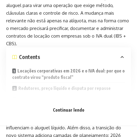
aluguel para virar uma operação que exige método,
cláusulas claras e controle de risco. A mudança mais
relevante não está apenas na alíquota, mas na forma como
o mercado precisará precificar, documentar e administrar
contratos de locação com empresas sob o IVA dual (IBS +
CBS).
Contents
Locações corporativas em 2026 e o IVA dual: por que o
contrato virou “produto fiscal”
Redutores, preço líquido e disputa por repasse
Compliance, transição e estrutura societária
Continuar lendo
Na prática, empresas locadoras passam a conviver com um
cenário em que tributação, crédito e obrigações acessórias
influenciam o aluguel líquido. Além disso, a transição do
novo sistema adiciona camadas de planejamento: 2026