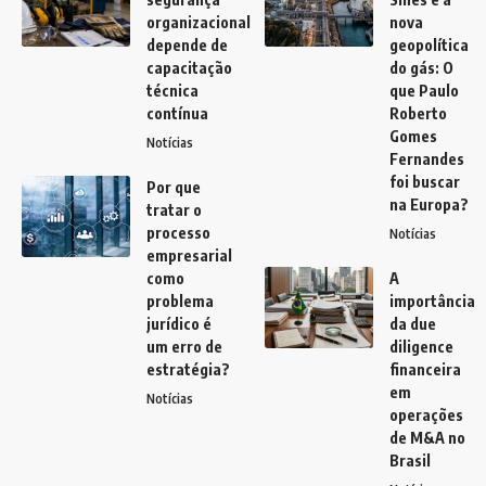
organizacional
nova
depende de
geopolítica
capacitação
do gás: O
técnica
que Paulo
contínua
Roberto
Gomes
Notícias
Fernandes
foi buscar
Por que
na Europa?
tratar o
processo
Notícias
empresarial
como
A
problema
importância
jurídico é
da due
um erro de
diligence
estratégia?
financeira
em
Notícias
operações
de M&A no
Brasil