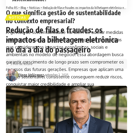
Folha RS
>
Blog
>
Notícias
>
Redução de filas e fraudes: os impactos da bilhetagem eletrônica no dia a dia do passageiro
O que significa gestão de sustentabilidade
NOTÍCIAS
no contexto empresarial?
Redução de filas e fraudes: os
A gestão de sustentabilidade vai além de adotar medidas
impactos da bilhetagem eletrônica
ambientais isoladas. Ela envolve a integração de políticas
que consideram os impactos econômicos, sociais e
no dia a dia do passageiro
ambientais no modelo de negócio. Essa abordagem busca
garantir crescimento de longo prazo sem comprometer os
5 Min de leitura
recursos das futuras gerações. Empresas que aplicam uma
Diego Velázquez
setembro 2, 2025
gestão sustentável consistente conseguem reduzir riscos,
conquistar maior credibilidade e ampliar sua
competitividade frente a concorrentes que ainda não se
adaptaram às novas demandas globais.