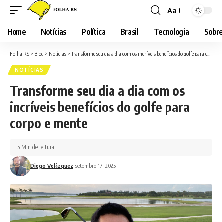
Aa
Font
Resizer
Home
Notícias
Política
Brasil
Tecnologia
Sobre
Folha RS
>
Blog
>
Notícias
>
Transforme seu dia a dia com os incríveis benefícios do golfe para corpo e mente
NOTÍCIAS
Transforme seu dia a dia com os
incríveis benefícios do golfe para
corpo e mente
5 Min de leitura
Diego Velázquez
setembro 17, 2025