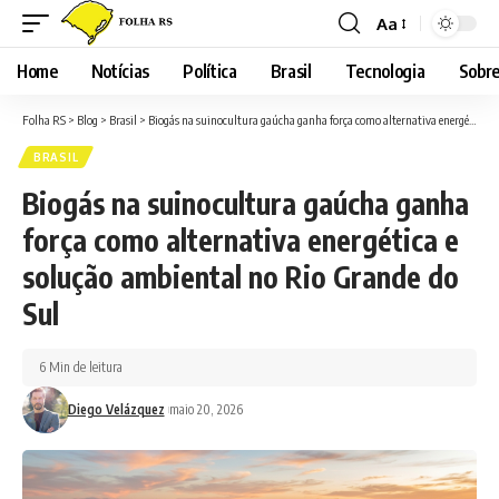
Aa
Font
Resizer
Home
Notícias
Política
Brasil
Tecnologia
Sobre
Folha RS
>
Blog
>
Brasil
>
Biogás na suinocultura gaúcha ganha força como alternativa energética e solução ambiental no Rio Grande do Sul
BRASIL
Biogás na suinocultura gaúcha ganha
força como alternativa energética e
solução ambiental no Rio Grande do
Sul
6 Min de leitura
Diego Velázquez
maio 20, 2026