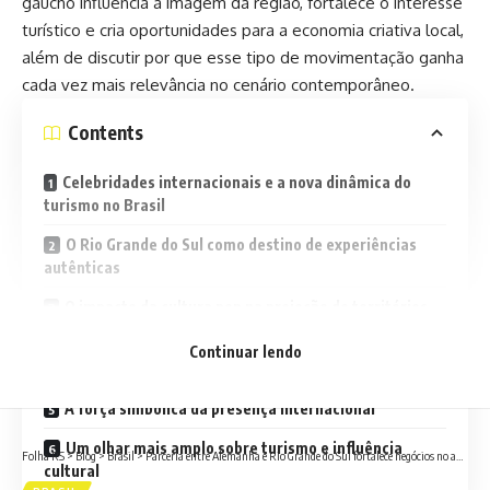
gaúcho influencia a imagem da região, fortalece o interesse
turístico e cria oportunidades para a economia criativa local,
além de discutir por que esse tipo de movimentação ganha
cada vez mais relevância no cenário contemporâneo.
Contents
Celebridades internacionais e a nova dinâmica do
turismo no Brasil
O Rio Grande do Sul como destino de experiências
autênticas
O impacto da cultura pop na projeção de territórios
Economia criativa e novas oportunidades para o
Continuar lendo
estado
A força simbólica da presença internacional
Um olhar mais amplo sobre turismo e influência
Folha RS
>
Blog
>
Brasil
>
Parceria entre Alemanha e Rio Grande do Sul fortalece negócios no agro e energia e amplia internacionalização empresarial
cultural