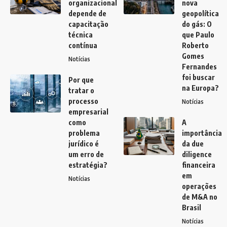
organizacional
nova
depende de
geopolítica
capacitação
do gás: O
técnica
que Paulo
contínua
Roberto
Gomes
Notícias
Fernandes
foi buscar
Por que
na Europa?
tratar o
processo
Notícias
empresarial
como
A
problema
importância
jurídico é
da due
um erro de
diligence
estratégia?
financeira
em
Notícias
operações
de M&A no
Brasil
Notícias