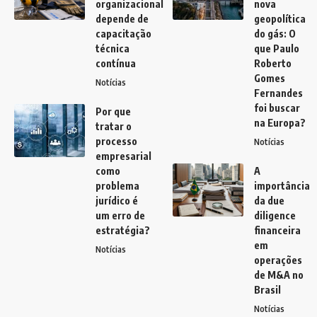
organizacional
nova
depende de
geopolítica
capacitação
do gás: O
técnica
que Paulo
contínua
Roberto
Gomes
Notícias
Fernandes
foi buscar
Por que
na Europa?
tratar o
processo
Notícias
empresarial
como
A
problema
importância
jurídico é
da due
um erro de
diligence
estratégia?
financeira
em
Notícias
operações
de M&A no
Brasil
Notícias