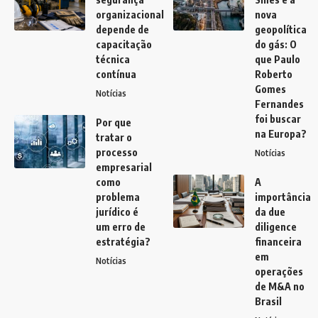
organizacional
nova
depende de
geopolítica
capacitação
do gás: O
técnica
que Paulo
contínua
Roberto
Gomes
Notícias
Fernandes
foi buscar
Por que
na Europa?
tratar o
processo
Notícias
empresarial
como
A
problema
importância
jurídico é
da due
um erro de
diligence
estratégia?
financeira
em
Notícias
operações
de M&A no
Brasil