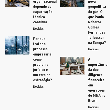
organizacional
nova
depende de
geopolítica
capacitação
do gás: O
técnica
que Paulo
contínua
Roberto
Gomes
Notícias
Fernandes
foi buscar
Por que
na Europa?
tratar o
processo
Notícias
empresarial
como
A
problema
importância
jurídico é
da due
um erro de
diligence
estratégia?
financeira
em
Notícias
operações
de M&A no
Brasil
Notícias