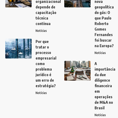
organizacional
nova
depende de
geopolítica
capacitação
do gás: O
técnica
que Paulo
contínua
Roberto
Gomes
Notícias
Fernandes
foi buscar
Por que
na Europa?
tratar o
processo
Notícias
empresarial
como
A
problema
importância
jurídico é
da due
um erro de
diligence
estratégia?
financeira
em
Notícias
operações
de M&A no
Brasil
Notícias