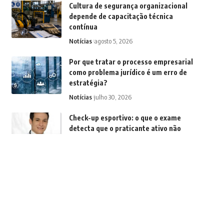
Cultura de segurança organizacional
depende de capacitação técnica
contínua
Notícias
agosto 5, 2026
Por que tratar o processo empresarial
como problema jurídico é um erro de
estratégia?
Notícias
julho 30, 2026
Check-up esportivo: o que o exame
detecta que o praticante ativo não
sente?
Notícias
julho 27, 2026
Como organizações estão fortalecendo
a coesão corporativa para enfrentar
mudanças, na visão de Márcio Alaor de
Araújo
Notícias
julho 24, 2026