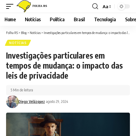
Aa
Font
Resizer
Home
Notícias
Política
Brasil
Tecnologia
Sobre
Folha RS
>
Blog
>
Notícias
>
Investigações particulares em tempos de mudança: o impacto das leis de privacidade
NOTÍCIAS
Investigações particulares em
tempos de mudança: o impacto das
leis de privacidade
5 Min de leitura
Diego Velázquez
agosto 29, 2024