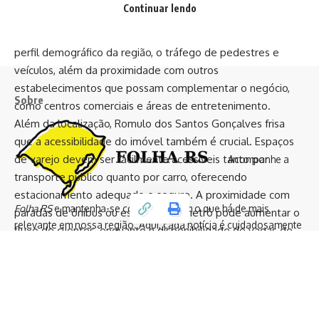
Continuar lendo
um grande fluxo de clientes, aumentando as chances de
conversão em vendas. A escolha do local deve considerar o
perfil demográfico da região, o tráfego de pedestres e
veículos, além da proximidade com outros
estabelecimentos que possam complementar o negócio,
Sobre
como centros comerciais e áreas de entretenimento.
Além da localização, Romulo dos Santos Gonçalves frisa
que a acessibilidade do imóvel também é crucial. Espaços
de varejo devem ser facilmente acessíveis tanto por
Acompanhe a
transporte público quanto por carro, oferecendo
estacionamento adequado e seguro. A proximidade com
Folha RS
e mantenha-se conectado com o que há de mais
paradas de ônibus ou estações de metrô pode aumentar o
relevante em nossa região. Aqui, cada notícia é cuidadosamente
fluxo de clientes, enquanto a disponibilidade de vagas de
apurada e cada história é contada com o respeito e a precisão
estacionamento pode ser um diferencial competitivo,
que você merece.
especialmente em áreas urbanas densas.
Inovação e eficiência: qual a importância do design de
interiores em espaços comerciais?
Últimas notícias
Populares