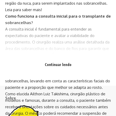
região da nuca, para serem implantados nas sobrancelhas.
Leia para saber mais!
Como funciona a consulta inicial para o transplante de
sobrancelhas?
A consulta inicial é fundamental para entender as
expectativas do paciente e avaliar a viabilidade do
procedimento. O cirurgião realiza uma análise detalhada da
área das sobrancelhas e do banco de fios para garantir que
a doadora seja adequada. É importante discutir qualquer
histórico médico, alergias e a saúde da pele, para garantir
Continuar lendo
que o procedimento será seguro. Além disso, a consulta
inclui uma conversa sobre o desenho ideal das
sobrancelhas, levando em conta as características faciais do
paciente e a proporção que melhor se adapta ao rosto.
Como elucida Ailthon Luiz Takishima, cirurgião plástico de
Sobre
modelos e famosas, durante a consulta, o paciente também
receberá orientações sobre os cuidados necessários antes
da cirurgia. O médico poderá recomendar a suspensão de