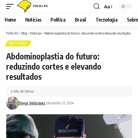
Aa
Font
Resizer
Home
Notícias
Política
Brasil
Tecnologia
Sobre
Folha RS
>
Blog
>
Notícias
>
Abdominoplastia do futuro: reduzindo cortes e elevando resultados
NOTÍCIAS
Abdominoplastia do futuro:
reduzindo cortes e elevando
resultados
4 Min de leitura
Diego Velázquez
dezembro 13, 2024