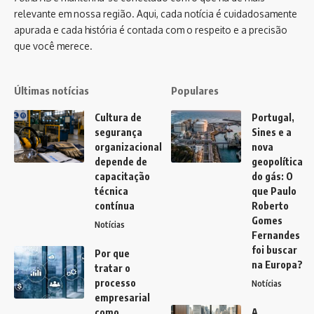
relevante em nossa região. Aqui, cada notícia é cuidadosamente
apurada e cada história é contada com o respeito e a precisão
que você merece.
Últimas notícias
Populares
Cultura de
Portugal,
segurança
Sines e a
organizacional
nova
depende de
geopolítica
capacitação
do gás: O
técnica
que Paulo
contínua
Roberto
Gomes
Notícias
Fernandes
foi buscar
Por que
na Europa?
tratar o
processo
Notícias
empresarial
como
A