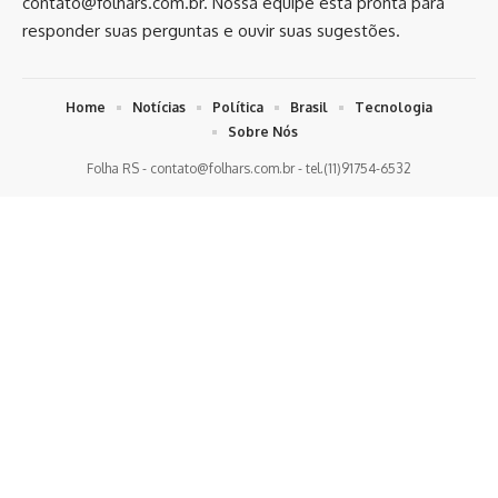
contato@folhars.com.br
. Nossa equipe está pronta para
responder suas perguntas e ouvir suas sugestões.
Home
Notícias
Política
Brasil
Tecnologia
Sobre Nós
Folha RS -
contato@folhars.com.br
- tel.(11)91754-6532