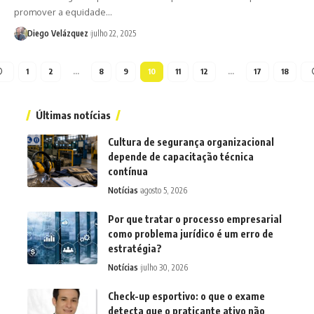
promover a equidade…
Diego Velázquez
julho 22, 2025
1
2
…
8
9
10
11
12
…
17
18
Últimas notícias
Cultura de segurança organizacional
depende de capacitação técnica
contínua
Notícias
agosto 5, 2026
Por que tratar o processo empresarial
como problema jurídico é um erro de
estratégia?
Notícias
julho 30, 2026
Check-up esportivo: o que o exame
detecta que o praticante ativo não