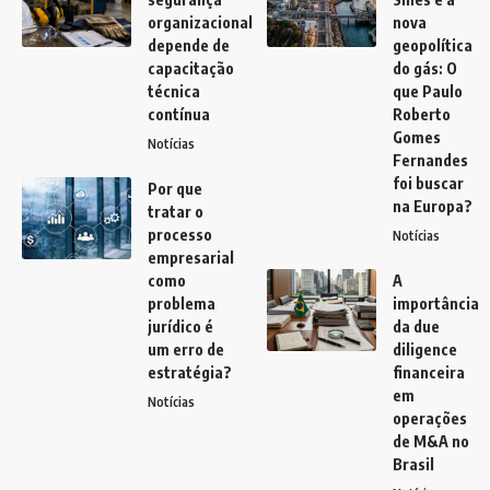
organizacional
nova
depende de
geopolítica
capacitação
do gás: O
técnica
que Paulo
contínua
Roberto
Gomes
Notícias
Fernandes
foi buscar
Por que
na Europa?
tratar o
processo
Notícias
empresarial
como
A
problema
importância
jurídico é
da due
um erro de
diligence
estratégia?
financeira
em
Notícias
operações
de M&A no
Brasil