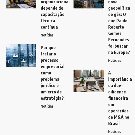
organizacional
nova
depende de
geopolítica
capacitação
do gás: O
técnica
que Paulo
contínua
Roberto
Gomes
Notícias
Fernandes
foi buscar
Por que
na Europa?
tratar o
processo
Notícias
empresarial
como
A
problema
importância
jurídico é
da due
um erro de
diligence
estratégia?
financeira
em
Notícias
operações
de M&A no
Brasil
Notícias