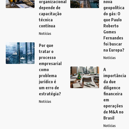
organizacional
nova
depende de
geopolítica
capacitação
do gás: O
técnica
que Paulo
contínua
Roberto
Gomes
Notícias
Fernandes
foi buscar
Por que
na Europa?
tratar o
processo
Notícias
empresarial
como
A
problema
importância
jurídico é
da due
um erro de
diligence
estratégia?
financeira
em
Notícias
operações
de M&A no
Brasil
Notícias