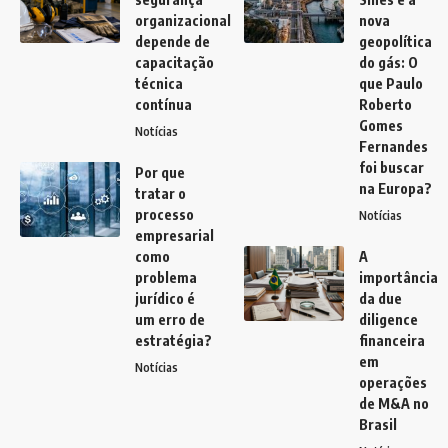
organizacional
nova
depende de
geopolítica
capacitação
do gás: O
técnica
que Paulo
contínua
Roberto
Gomes
Notícias
Fernandes
foi buscar
Por que
na Europa?
tratar o
processo
Notícias
empresarial
como
A
problema
importância
jurídico é
da due
um erro de
diligence
estratégia?
financeira
em
Notícias
operações
de M&A no
Brasil