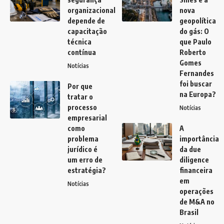
organizacional
nova
depende de
geopolítica
capacitação
do gás: O
técnica
que Paulo
contínua
Roberto
Gomes
Notícias
Fernandes
foi buscar
Por que
na Europa?
tratar o
processo
Notícias
empresarial
como
A
problema
importância
jurídico é
da due
um erro de
diligence
estratégia?
financeira
em
Notícias
operações
de M&A no
Brasil