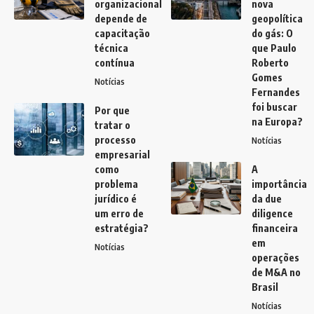
organizacional
nova
depende de
geopolítica
capacitação
do gás: O
técnica
que Paulo
contínua
Roberto
Gomes
Notícias
Fernandes
foi buscar
Por que
na Europa?
tratar o
processo
Notícias
empresarial
como
A
problema
importância
jurídico é
da due
um erro de
diligence
estratégia?
financeira
em
Notícias
operações
de M&A no
Brasil
Notícias