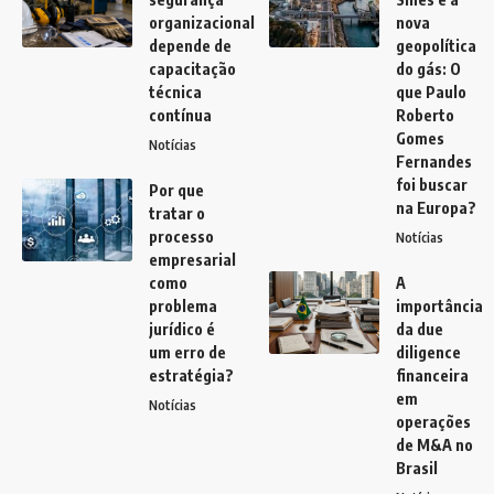
organizacional
nova
depende de
geopolítica
capacitação
do gás: O
técnica
que Paulo
contínua
Roberto
Gomes
Notícias
Fernandes
foi buscar
Por que
na Europa?
tratar o
processo
Notícias
empresarial
como
A
problema
importância
jurídico é
da due
um erro de
diligence
estratégia?
financeira
em
Notícias
operações
de M&A no
Brasil