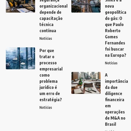
organizacional
nova
depende de
geopolítica
capacitação
do gás: O
técnica
que Paulo
contínua
Roberto
Gomes
Notícias
Fernandes
foi buscar
Por que
na Europa?
tratar o
processo
Notícias
empresarial
como
A
problema
importância
jurídico é
da due
um erro de
diligence
estratégia?
financeira
em
Notícias
operações
de M&A no
Brasil