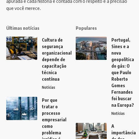
apurada e cada história é contada com o respeito e a precisão
que você merece.
Últimas notícias
Populares
Cultura de
Portugal,
segurança
Sines e a
organizacional
nova
depende de
geopolítica
capacitação
do gás: O
técnica
que Paulo
contínua
Roberto
Gomes
Notícias
Fernandes
foi buscar
Por que
na Europa?
tratar o
processo
Notícias
empresarial
como
A
problema
importância