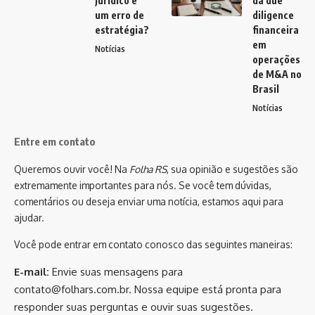
jurídico é
da due
um erro de
diligence
estratégia?
financeira
em
Notícias
operações
de M&A no
Brasil
Notícias
Entre em contato
Queremos ouvir você! Na
Folha RS
, sua opinião e sugestões são
extremamente importantes para nós. Se você tem dúvidas,
comentários ou deseja enviar uma notícia, estamos aqui para
ajudar.
Você pode entrar em contato conosco das seguintes maneiras:
E-mail:
Envie suas mensagens para
contato@folhars.com.br
. Nossa equipe está pronta para
responder suas perguntas e ouvir suas sugestões.