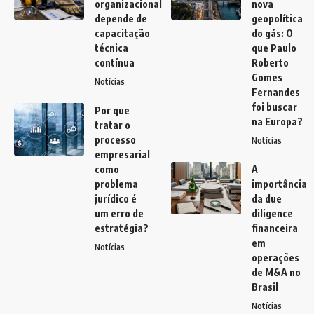
organizacional
nova
depende de
geopolítica
capacitação
do gás: O
técnica
que Paulo
contínua
Roberto
Gomes
Notícias
Fernandes
foi buscar
Por que
na Europa?
tratar o
processo
Notícias
empresarial
como
A
problema
importância
jurídico é
da due
um erro de
diligence
estratégia?
financeira
em
Notícias
operações
de M&A no
Brasil
Notícias