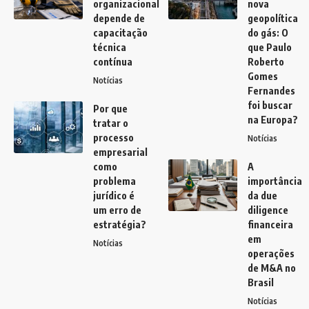
organizacional
nova
depende de
geopolítica
capacitação
do gás: O
técnica
que Paulo
contínua
Roberto
Gomes
Notícias
Fernandes
foi buscar
Por que
na Europa?
tratar o
processo
Notícias
empresarial
como
A
problema
importância
jurídico é
da due
um erro de
diligence
estratégia?
financeira
em
Notícias
operações
de M&A no
Brasil
Notícias