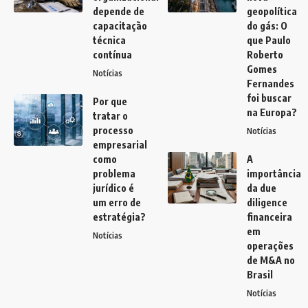
depende de
geopolítica
capacitação
do gás: O
técnica
que Paulo
contínua
Roberto
Gomes
Notícias
Fernandes
foi buscar
Por que
na Europa?
tratar o
processo
Notícias
empresarial
como
A
problema
importância
jurídico é
da due
um erro de
diligence
estratégia?
financeira
em
Notícias
operações
de M&A no
Brasil
Notícias