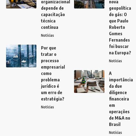
organizacional
nova
depende de
geopolítica
capacitação
do gás: O
técnica
que Paulo
contínua
Roberto
Gomes
Notícias
Fernandes
foi buscar
Por que
na Europa?
tratar o
processo
Notícias
empresarial
como
A
problema
importância
jurídico é
da due
um erro de
diligence
estratégia?
financeira
em
Notícias
operações
de M&A no
Brasil
Notícias