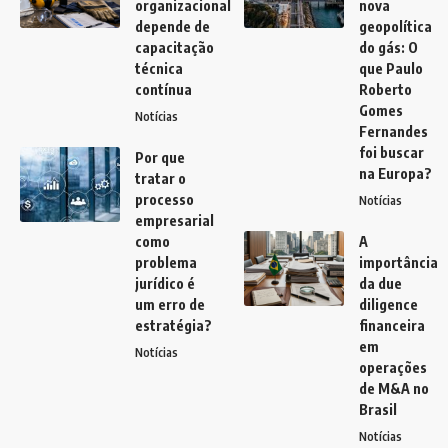
organizacional
nova
depende de
geopolítica
capacitação
do gás: O
técnica
que Paulo
contínua
Roberto
Gomes
Notícias
Fernandes
foi buscar
Por que
na Europa?
tratar o
processo
Notícias
empresarial
como
A
problema
importância
jurídico é
da due
um erro de
diligence
estratégia?
financeira
em
Notícias
operações
de M&A no
Brasil
Notícias