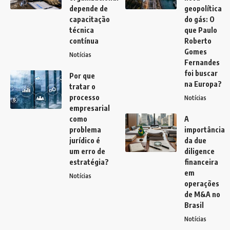
depende de
geopolítica
capacitação
do gás: O
técnica
que Paulo
contínua
Roberto
Gomes
Notícias
Fernandes
foi buscar
Por que
na Europa?
tratar o
processo
Notícias
empresarial
como
A
problema
importância
jurídico é
da due
um erro de
diligence
estratégia?
financeira
em
Notícias
operações
de M&A no
Brasil
Notícias