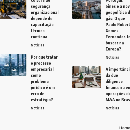
Cultura de
Portugal,
segurança
Sines e a no
organizacional
geopolítica 
depende de
gás: O que
capacitação
Paulo Rober
técnica
Gomes
contínua
Fernandes fo
buscar na
Notícias
Europa?
Por que tratar
Notícias
o processo
empresarial
A importânci
como
da due
problema
diligence
jurídico é um
financeira e
erro de
operações d
estratégia?
M&A no Bras
Notícias
Notícias
Hom