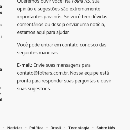
Queremos ouvir você! Na
Folha RS
, sua
va
opinião e sugestões são extremamente
do
importantes para nós. Se você tem dúvidas,
comentários ou deseja enviar uma notícia,
to
estamos aqui para ajudar.
i
Você pode entrar em contato conosco das
seguintes maneiras:
E-mail:
Envie suas mensagens para
a
contato@folhars.com.br
. Nossa equipe está
pronta para responder suas perguntas e ouvir
m
suas sugestões.
e
il
e
Notícias
Política
Brasil
Tecnologia
Sobre Nós