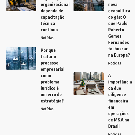
organizacional
nova
depende de
geopolítica
capacitação
do gás: O
técnica
que Paulo
contínua
Roberto
Gomes
Notícias
Fernandes
foi buscar
Por que
na Europa?
tratar o
processo
Notícias
empresarial
como
A
problema
importância
jurídico é
da due
um erro de
diligence
estratégia?
financeira
em
Notícias
operações
de M&A no
Brasil
Notícias