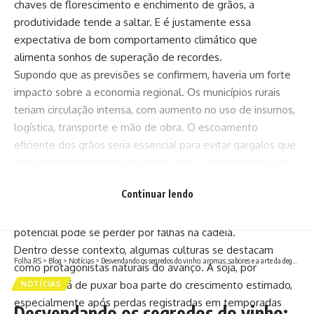
chaves de florescimento e enchimento de grãos, a
produtividade tende a saltar. E é justamente essa
expectativa de bom comportamento climático que
alimenta sonhos de superação de recordes.
Supondo que as previsões se confirmem, haveria um forte
impacto sobre a economia regional. Os municípios rurais
teriam circulação intensa, com aumento no uso de insumos,
logística, transporte e mão de obra. O escoamento
eficiente dos grãos seria essencial para evitar gargalos que
crescem em momentos de super safra. Investimentos em
armazenagem, infraestrutura viária e silos assumem papel
Continuar lendo
estratégico para converter estimativas promissoras em
resultados reais. Sem esses suportes, parte do ganho
potencial pode se perder por falhas na cadeia.
Dentro desse contexto, algumas culturas se destacam
Folha RS
>
Blog
>
Notícias
>
Desvendando os segredos do vinho: aromas, sabores e a arte da degustação
como protagonistas naturais do avanço. A soja, por
exemplo, há de puxar boa parte do crescimento estimado,
NOTÍCIAS
especialmente após perdas registradas em temporadas
Desvendando os segredos do vinho: