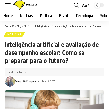
Aa
Font
Resizer
Home
Notícias
Política
Brasil
Tecnologia
Sobre
Folha RS
>
Blog
>
Notícias
>
Inteligência artificial e avaliação de desempenho escolar: Como se preparar para o futuro?
NOTÍCIAS
Inteligência artificial e avaliação de
desempenho escolar: Como se
preparar para o futuro?
5 Min de leitura
Diego Velázquez
outubro 15, 2025