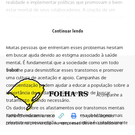
realidade e implementar políticas que promovam o bem-
estar mental de seus colaboradores. A criação de um
ambiente de trabalho saudável é essencial para prevenir o
agravamento de problemas de saúde mental.
Continuar lendo
Além disso, a falta de apoio e compreensão em relação aos
transtornos mentais ainda é um obstáculo significativo.
Muitas pessoas que enfrentam esses problemas hesitam
em buscar ajuda devido ao estigma associado à saúde
mental. É fundamental que a sociedade como um todo
Sobre
trabalhe para desmistificar esses transtornos e promover
uma cultura de aceitação e apoio. Campanhas de
conscientização podem ajudar a educar a população sobre a
importância de cuidar da saúde mental e de buscar
Acompanhe a
tratamento quando necessário.
Os dados sobre os afastamentos por transtornos mentais
também indicam a necessidade de uma abordagem mais
Folha RS
e mantenha-se conectado com o que há de mais
relevante em nossa região. Aqui, cada notícia é cuidadosamente
proativa na prevenção. As empresas devem considerar a
apurada e cada história é contada com o respeito e a precisão
implementação de programas de saúde mental que