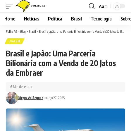
Aa
Font
Resizer
Home
Notícias
Política
Brasil
Tecnologia
Sobre
Folha RS
>
Blog
>
Brasil
>
Brasil e Japão: Uma Parceria Bilionária com a Venda de 20 Jatos da Embraer
BRASIL
Brasil e Japão: Uma Parceria
Bilionária com a Venda de 20 Jatos
da Embraer
6 Min de leitura
Diego Velázquez
março 27, 2025