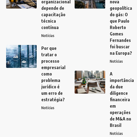
organizacional
nova
depende de
geopolítica
capacitação
do gás: O
técnica
que Paulo
contínua
Roberto
Gomes
Notícias
Fernandes
foi buscar
Por que
na Europa?
tratar o
processo
Notícias
empresarial
como
A
problema
importância
jurídico é
da due
um erro de
diligence
estratégia?
financeira
em
Notícias
operações
de M&A no
Brasil
Notícias