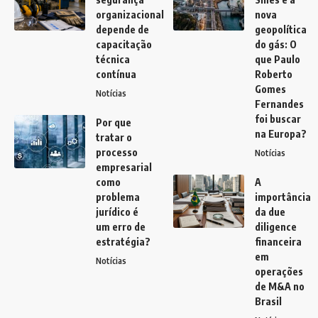
organizacional
nova
depende de
geopolítica
capacitação
do gás: O
técnica
que Paulo
contínua
Roberto
Gomes
Notícias
Fernandes
foi buscar
Por que
na Europa?
tratar o
processo
Notícias
empresarial
como
A
problema
importância
jurídico é
da due
um erro de
diligence
estratégia?
financeira
em
Notícias
operações
de M&A no
Brasil