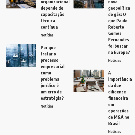
organizacional
nova
depende de
geopolítica
capacitação
do gás: O
técnica
que Paulo
contínua
Roberto
Gomes
Notícias
Fernandes
foi buscar
Por que
na Europa?
tratar o
processo
Notícias
empresarial
como
A
problema
importância
jurídico é
da due
um erro de
diligence
estratégia?
financeira
em
Notícias
operações
de M&A no
Brasil
Notícias